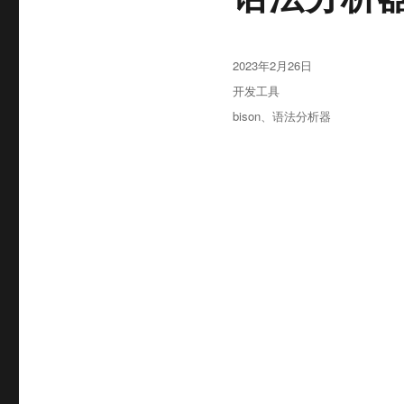
发
2023年2月26日
布
分
开发工具
于
类
标
bison
、
语法分析器
签