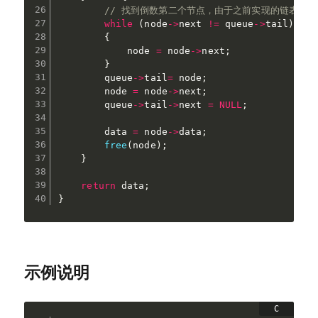
// 找到倒数第二个节点，由于之前实现的链表是
while
(
node
->
next 
!=
 queue
->
tail
)
{
            node 
=
 node
->
next
;
}
        queue
->
tail
=
 node
;
        node 
=
 node
->
next
;
        queue
->
tail
->
next 
=
NULL
;
        data 
=
 node
->
data
;
free
(
node
)
;
}
return
 data
;
}
示例说明