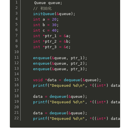
    Queue queue
;
// 初始化
initQueue
(
&
queue
)
;
int
 a 
=
20
;
int
 b 
=
30
;
int
 c 
=
40
;
int
*
ptr_1 
=
&
a
;
int
*
ptr_2 
=
&
b
;
int
*
ptr_3 
=
&
c
;
enqueue
(
&
queue
,
 ptr_1
)
;
enqueue
(
&
queue
,
 ptr_2
)
;
enqueue
(
&
queue
,
 ptr_3
)
;
void
*
data 
=
dequeue
(
&
queue
)
;
printf
(
"Dequeued %d\n"
,
*
(
(
int
*
)
 data
)
)
;
    data 
=
dequeue
(
&
queue
)
;
printf
(
"Dequeued %d\n"
,
*
(
(
int
*
)
 data
)
)
;
    data 
=
dequeue
(
&
queue
)
;
printf
(
"Dequeued %d\n"
,
*
(
(
int
*
)
 data
)
)
;