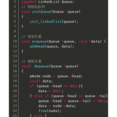
typedef
 LinkedList Queue
;
// 初始化队列
void
initQueue
(
Queue 
*
queue
)
{
init_linkedlist
(
queue
)
;
}
// 添加元素
void
enqueue
(
Queue 
*
queue
,
void
*
data
)
{
addHead
(
queue
,
 data
)
;
}
// 移除元素
void
*
dequeue
(
Queue 
*
queue
)
{
    pNode node 
=
 queue
->
head
;
void
*
 data
;
if
(
queue
->
head 
==
NULL
)
{
        data 
=
NULL
;
}
else
if
(
queue
->
head 
==
 queue
->
tail
)
{
        queue
->
head 
=
 queue
->
tail 
=
NULL
;
        data 
=
 node
->
data
;
free
(
node
)
;
}
else
{