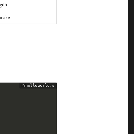
gdb
make