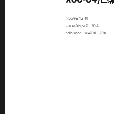
发
2023年8月31日
布
分
x86-64架构体系
、
汇编
于
类
标
hello world
、
x64汇编
、
汇编
签