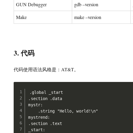
GUN Debugger
gdb –version
Make
make –version
3. 代码
代码使用语法风格是：AT&T。
.global _start

.section .data

mystr:

    .string "Hello, world!\n"

mystrend:

.section .text

_start:
