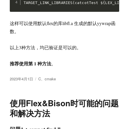
TARGET_LINK_LIBRARIES(catcotTest ${LEX_LIB})
这样可以使用默认flex的库libfl.a 生成的默认yywrap函
数。
以上3种方法，均已验证是可以的。
推荐使用第 1 种方法
。
发
分
2023年4月1日
C
、
cmake
布
类
于
使用Flex&Bison时可能的问题
和解决方法