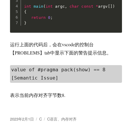
int
main
(
int
 argc
,
char
const
*
argv
[
]
)
{
return
0
;
}
运行上面的代码后，会在vscode的控制台
【PROBLEMS】tab中显示下面的警告提示信息。
value of #pragma pack(show) == 8 
[Semantic Issue]
表示当前内存对齐字节数8.
发
分
标
2023年2月1日
C
C语言
、
内存对齐
布
类
签
于