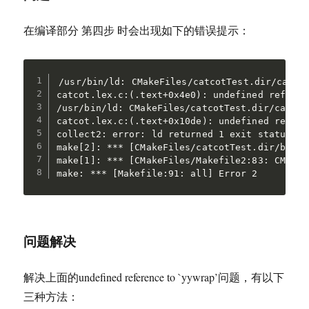
在编译部分 第四步 时会出现如下的错误提示：
/usr/bin/ld: CMakeFiles/catcotTest.dir/catcot
catcot.lex.c:(.text+0x4e0): undefined referen
/usr/bin/ld: CMakeFiles/catcotTest.dir/catcot
catcot.lex.c:(.text+0x10de): undefined refere
collect2: error: ld returned 1 exit status

make[2]: *** [CMakeFiles/catcotTest.dir/build
make[1]: *** [CMakeFiles/Makefile2:83: CMakeF
make: *** [Makefile:91: all] Error 2
问题解决
解决上面的undefined reference to `yywrap’问题，有以下
三种方法：