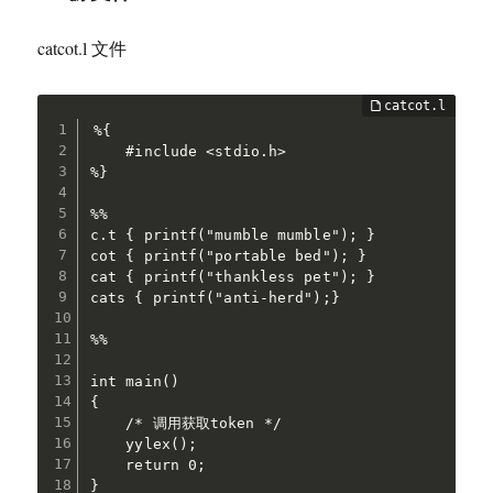
catcot.l 文件
%{

    #include <stdio.h>    

%}

%%

c.t { printf("mumble mumble"); }

cot { printf("portable bed"); }

cat { printf("thankless pet"); }

cats { printf("anti-herd");}

%%

int main()

{

    /* 调用获取token */

    yylex();

    return 0;

}