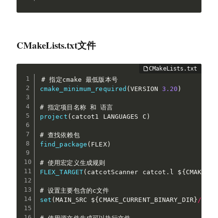
CMakeLists.txt文件
cmake_minimum_required
(
VERSION 
3.20
)
project
(
catcot1 LANGUAGES C
)
find_package
(
FLEX
)
FLEX_TARGET
(
catcotScanner catcot
.
l $
{
CMAKE_CU
set
(
MAIN_SRC $
{
CMAKE_CURRENT_BINARY_DIR
}
/
catc