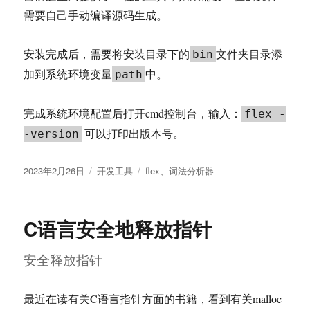
需要自己手动编译源码生成。
安装完成后，需要将安装目录下的
文件夹目录添
bin
加到系统环境变量
中。
path
完成系统环境配置后打开cmd控制台，输入：
flex -
可以打印出版本号。
-version
发
分
标
2023年2月26日
开发工具
flex
、
词法分析器
布
类
签
于
C语言安全地释放指针
安全释放指针
最近在读有关C语言指针方面的书籍，看到有关malloc