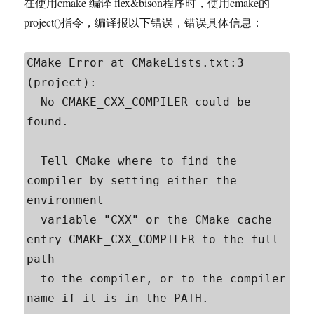
在使用cmake 编译 flex&bison程序时，使用cmake的
project()指令，编译报以下错误，错误具体信息：
CMake Error at CMakeLists.txt:3 
(project):

  No CMAKE_CXX_COMPILER could be 
found.

  Tell CMake where to find the 
compiler by setting either the 
environment

  variable "CXX" or the CMake cache 
entry CMAKE_CXX_COMPILER to the full 
path

  to the compiler, or to the compiler 
name if it is in the PATH.
