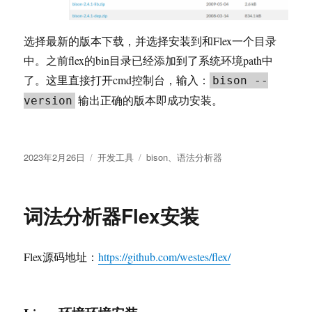
选择最新的版本下载，并选择安装到和Flex一个目录
中。之前flex的bin目录已经添加到了系统环境path中
了。这里直接打开cmd控制台，输入：
bison --
输出正确的版本即成功安装。
version
发
分
标
2023年2月26日
开发工具
bison
、
语法分析器
布
类
签
于
词法分析器Flex安装
Flex源码地址：
https://github.com/westes/flex/