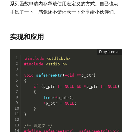
系列函数申请内存释放使用宏定义的方式。自己也动
手试了一下，感觉还不错记录一下分享给小伙伴们。
实现和应用
#
include
<stdlib.h>
#
include
<stdio.h>
void
safeFreePtr
(
void
*
*
p_ptr
)
{
if
(
p_ptr 
!=
NULL
&&
*
p_ptr 
!=
NULL
)
{
free
(
*
p_ptr
)
;
*
p_ptr 
=
NULL
;
}
}
/** 宏定义 */
#
define
 safeFree(ptr)  safeFreePtr((void **)&