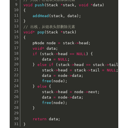
void
push
(
Stack 
*
stack
,
void
*
data
)
{
addHead
(
stack
,
 data
)
;
}
// 出栈，从链表头部删除元素
void
*
pop
(
Stack 
*
stack
)
{
    pNode node 
=
 stack
->
head
;
void
*
 data
;
if
(
stack
->
head 
==
NULL
)
{
        data 
=
NULL
;
}
else
if
(
stack
->
head 
==
 stack
->
tail
)
{
        stack
->
head 
=
 stack
->
tail 
=
NULL
;
        data 
=
 node
->
data
;
free
(
node
)
;
}
else
{
        stack
->
head 
=
 node
->
next
;
        data 
=
 node
->
data
;
free
(
node
)
;
}
return
 data
;
}