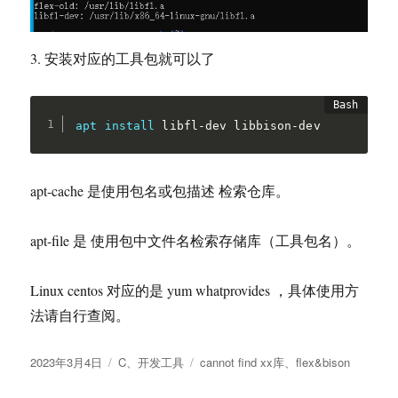
3. 安装对应的工具包就可以了
apt
install
 libfl-dev libbison-dev
apt-cache 是使用包名或包描述 检索仓库。
apt-file 是 使用包中文件名检索存储库（工具包名）。
Linux centos 对应的是 yum whatprovides ，具体使用方
法请自行查阅。
发
分
标
2023年3月4日
C
、
开发工具
cannot find xx库
、
flex&bison
布
类
签