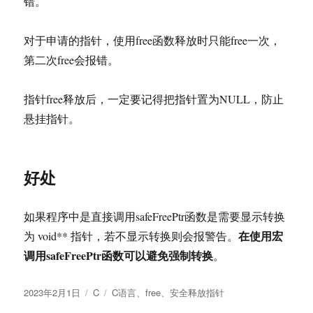
错。
对于申请的指针，使用free函数释放时只能free一次，
第二次free会报错。
指针free释放后，一定要记得把指针置为NULL，防止
悬挂指针。
好处
如果程序中是直接调用safeFreePtr函数是需要显示转换
在使用宏
为 void** 指针，若不显示转换则会报警告。
调用safeFreePtr函数可以避免强制转换
。
发
分
标
2023年2月1日
C
C语言
、
free
、
安全释放指针
布
类
签