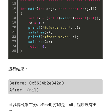
int
main
(
int
 argc
,
char
const
*
argv
[
]
)
{
int
*
a 
=
(
int
*
)
malloc
(
sizeof
(
int
)
)
;
*
a 
=
10
;
printf
(
"Before: %p\n"
,
 a
)
;
safeFree
(
a
)
;
printf
(
"After: %p\n"
,
 a
)
;
safeFree
(
a
)
;
return
0
;
}
运行结果：
Before: 0x5634b2e342a0

After: (nil)
可以看出第二次safeFree时打印是：nil，程序没有出