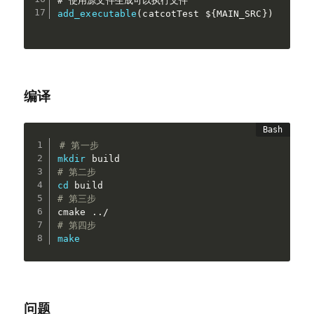
add_executable
(
catcotTest $
{
MAIN_SRC
}
)
编译
# 第一步
mkdir
# 第二步
cd
# 第三步
cmake 
..
# 第四步
make
问题