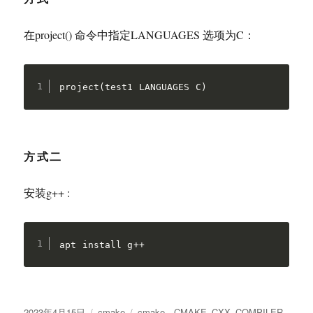
在project() 命令中指定LANGUAGES 选项为C：
project(test1 LANGUAGES C)
方式二
安装g++ :
apt install g++
发
分
标
2023年4月15日
cmake
cmake
、
CMAKE_CXX_COMPILER