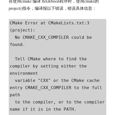
在使用cmake 编译 flex&bison程序时，使用cmake的
project()指令，编译报以下错误，错误具体信息：
CMake Error at CMakeLists.txt:3 
(project):

  No CMAKE_CXX_COMPILER could be 
found.

  Tell CMake where to find the 
compiler by setting either the 
environment

  variable "CXX" or the CMake cache 
entry CMAKE_CXX_COMPILER to the full 
path

  to the compiler, or to the compiler 
name if it is in the PATH.
