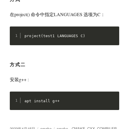
在project() 命令中指定LANGUAGES 选项为C：
project(test1 LANGUAGES C)
方式二
安装g++ :
apt install g++
发
分
标
2023年4月15日
cmake
cmake
、
CMAKE_CXX_COMPILER