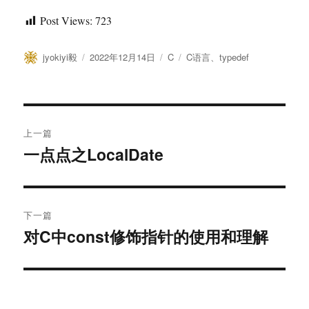
Post Views:
723
作
发
分
标
jyokiyi毅
2022年12月14日
C
C语言
、
typedef
者
布
类
签
于
文
上一篇
章
一点点之LocalDate
上
篇
导
文
航
章：
下一篇
对C中const修饰指针的使用和理解
下
篇
文
章：