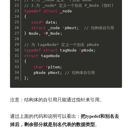
// 2.为 _node* 定义一个别名 P_Node (指针)
typedef
struct
{
void
*
 data
;
struct
 _node 
*
pNext
;
// 结构体自引用
}
 Node
,
*
P_Node
;
// 为 tageNode* 定义一个别名 pNode
typedef
struct
 tagNode 
*
pNode
;
struct
{
char
*
pItem
;
    pNode pNext
;
// 结构体自引用
}
;
注意：结构体的自引用只能通过指针来引用。
把typedef和别名去
通过上面的代码和说明可以看出：
掉后，剩余部分就是别名代表的数据类型
。