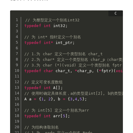
// 为整型定义一个别名int32
typedef
int
 int32
;
// 为 int* 指针定义一个别名
typedef
int
*
 int_ptr
;
// 1.为 char 定义一个类型别名 char_t
// 2.为 char* 定义一个类型别名 char_p（char类型指
// 3.为 char (*)(void) 定义一个类型别名 fptr（
typedef
char
 char_t
,
*
char_p
,
(
*
fptr
)
(
void
)
;
// 定义可变长度数组
typedef
int
 A
[
]
;
// 使用时确定具体长度，a的类型是int[2], b的类型是 in
A a 
=
{
1
,
2
}
,
 b 
=
{
3
,
4
,
5
}
;
// 为 int[5] 定义一个别名为arr
typedef
int
 arr
[
5
]
;
// 为结构体取别名
// 1.为 _node 定义一个别名 Node