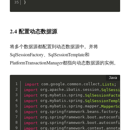
}
2.4 配置动态数据源
将多个数据源都配置到动态数据源中。并将
SqlSessionFactory、SqlSessionTemplate和
PlatformTransactionManager都指向动态数据源的实例。
import
com
.
google
.
common
.
collect
.
Lists
;
import
org
.
apache
.
ibatis
.
session
.
SqlSessionFa
import
org
.
mybatis
.
spring
.
SqlSessionFactoryBe
import
org
.
mybatis
.
spring
.
SqlSessionTemplate
;
import
org
.
mybatis
.
spring
.
mapper
.
MapperScanne
import
org
.
springframework
.
beans
.
factory
.
anno
import
org
.
springframework
.
boot
.
autoconfigure
import
org
.
springframework
.
boot
.
autoconfigure
import
org
.
springframework
.
context
.
annotation