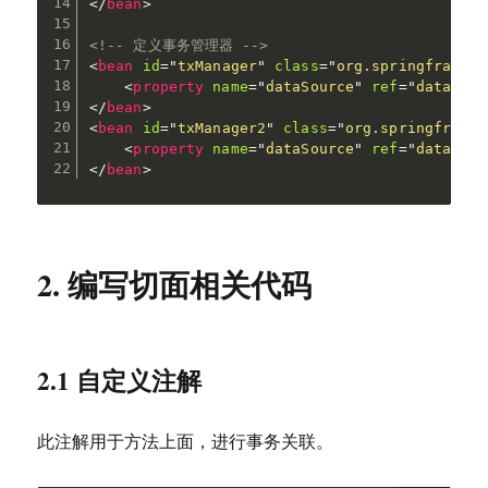
</
bean
>
<!-- 定义事务管理器 -->
<
bean
id
=
"
txManager
"
class
=
"
org.springframewo
<
property
name
=
"
dataSource
"
ref
=
"
dataSour
</
bean
>
<
bean
id
=
"
txManager2
"
class
=
"
org.springframew
<
property
name
=
"
dataSource
"
ref
=
"
dataSour
</
bean
>
2. 编写切面相关代码
2.1 自定义注解
此注解用于方法上面，进行事务关联。