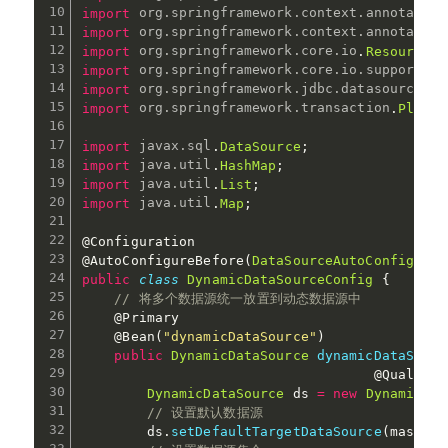
import
org
.
springframework
.
context
.
annotation
import
org
.
springframework
.
context
.
annotation
import
org
.
springframework
.
core
.
io
.
Resource
;
import
org
.
springframework
.
core
.
io
.
support
.
Pa
import
org
.
springframework
.
jdbc
.
datasource
.
Da
import
org
.
springframework
.
transaction
.
Platfo
import
javax
.
sql
.
DataSource
;
import
java
.
util
.
HashMap
;
import
java
.
util
.
List
;
import
java
.
util
.
Map
;
@Configuration
@AutoConfigureBefore
(
DataSourceAutoConfigurat
public
class
DynamicDataSourceConfig
{
// 将多个数据源统一放置到动态数据源中
@Primary
@Bean
(
"dynamicDataSource"
)
public
DynamicDataSource
dynamicDataSourc
@Qualifie
DynamicDataSource
 ds 
=
new
DynamicDat
// 设置默认数据源
        ds
.
setDefaultTargetDataSource
(
master
)