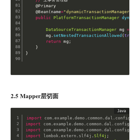
@Primary
@Bean
(
name
=
"dynamicTransactionManager"
)
public
PlatformTransactionManager
dynamic
DataSourceTransactionManager
 mg 
=
new
        mg
.
setNestedTransactionAllowed
(
true
)
;
return
 mg
;
}
}
2.5 Mapper层切面
import
com
.
example
.
demo
.
common
.
dal
.
config
.
Da
import
com
.
example
.
demo
.
common
.
dal
.
config
.
Dyn
import
com
.
example
.
demo
.
common
.
dal
.
config
.
Mul
import
lombok
.
extern
.
slf4j
.
Slf4j
;