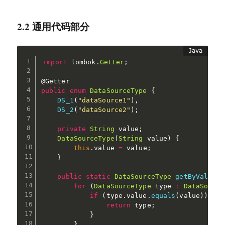
2.2 通用代码部分
import
 lombok
.
Getter
;
@Getter
public
enum
DataSourceType
{
DS_1
(
"dataSource1"
)
,
DS_2
(
"dataSource2"
)
;
private
String
 value
;
DataSourceType
(
String
 value
)
{
this
.
value 
=
 value
;
}
public
static
DataSourceType
getByValue
(
S
for
(
DataSourceType
 type 
:
DataSource
if
(
type
.
value
.
equals
(
value
)
)
{
return
 type
;
}
}