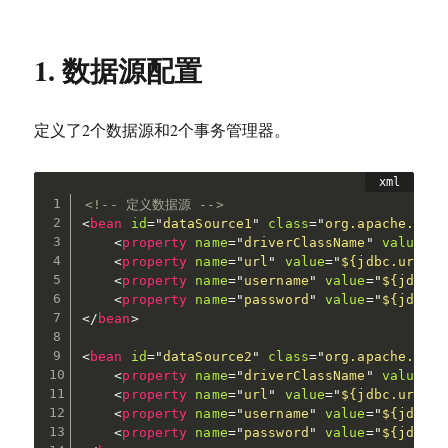
1. 数据源配置
定义了2个数据源和2个事务管理器。
<!-- 定义数据源 -->
<
bean
id
=
"
dataSource1
"
class
=
"
org.apache.comm
<
property
name
=
"
driverClassName
"
value
=
"
$
<
property
name
=
"
url
"
value
=
"
${jdbc.url}
"
<
property
name
=
"
username
"
value
=
"
${jdbc.u
<
property
name
=
"
password
"
value
=
"
${jdbc.p
</
bean
>
<
bean
id
=
"
dataSource2
"
class
=
"
org.apache.comm
<
property
name
=
"
driverClassName
"
value
=
"
$
<
property
name
=
"
url
"
value
=
"
${jdbc.url2}
"
<
property
name
=
"
username
"
value
=
"
${jdbc.u
<
property
name
=
"
password
"
value
=
"
${jdbc.p