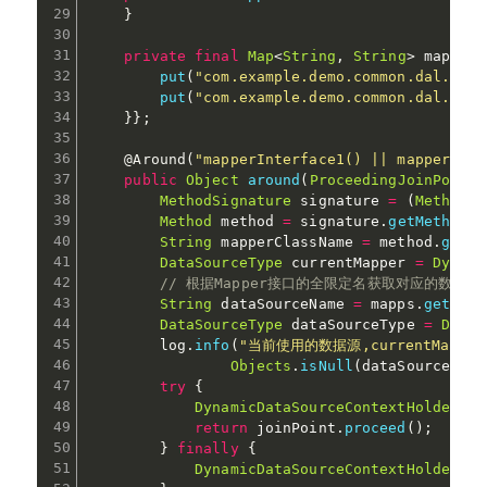
}
private
final
Map
<
String
,
String
>
 mapps 
=
put
(
"com.example.demo.common.dal.ds1.
put
(
"com.example.demo.common.dal.ds2.
}
}
;
@Around
(
"mapperInterface1() || mapperInte
public
Object
around
(
ProceedingJoinPoint
 
MethodSignature
 signature 
=
(
MethodSi
Method
 method 
=
 signature
.
getMethod
(
)
String
 mapperClassName 
=
 method
.
getDe
DataSourceType
 currentMapper 
=
Dynami
// 根据Mapper接口的全限定名获取对应的数据源
String
 dataSourceName 
=
 mapps
.
get
(
map
DataSourceType
 dataSourceType 
=
DataS
        log
.
info
(
"当前使用的数据源,currentMapperDat
Objects
.
isNull
(
dataSourceType
try
{
DynamicDataSourceContextHolder
.
se
return
 joinPoint
.
proceed
(
)
;
}
finally
{
DynamicDataSourceContextHolder
.
cl