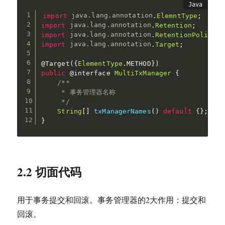
import
java
.
lang
.
annotation
.
ElemntType
;
import
java
.
lang
.
annotation
.
Retention
;
import
java
.
lang
.
annotation
.
RetentionPolicy
;
import
java
.
lang
.
annotation
.
Target
;
@Target
(
{
ElementType
.
METHOD
}
)
public
@interface
MultiTxManager
{
/**

     * 事务管理器名称

     */
String
[
]
txManagerNames
(
)
default
{
}
;
}
2.2 切面代码
用于事务提交和回滚。事务管理器的2大作用：提交和
回滚。