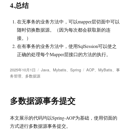
4.总结
在无事务的业务方法中，可以mapper层切面中可以
随时切换数据源。（因为每次都会获取新的连
接。）
在有事务的业务方法中，使用SqlSession可以使之
正确的处理每个Mapper层接口的方法的执行。
发
分
标
2025年10月1日
Java
、
Mybatis
、
Spring
AOP
、
MyBatis
、
事
布
类
签
务管理
、
多数据源
于
多数据源事务提交
本文展示的代码均以Spring-AOP为基础，使用切面的
方式进行多数据源事务提交。