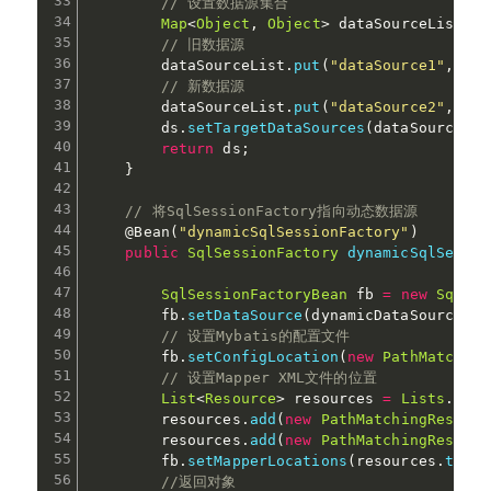
// 设置数据源集合
Map
<
Object
,
Object
>
 dataSourceList 
=
// 旧数据源
        dataSourceList
.
put
(
"dataSource1"
,
 mas
// 新数据源
        dataSourceList
.
put
(
"dataSource2"
,
 sla
        ds
.
setTargetDataSources
(
dataSourceLis
return
 ds
;
}
// 将SqlSessionFactory指向动态数据源
@Bean
(
"dynamicSqlSessionFactory"
)
public
SqlSessionFactory
dynamicSqlSessio
SqlSessionFactoryBean
 fb 
=
new
SqlSes
        fb
.
setDataSource
(
dynamicDataSource
)
;
// 设置Mybatis的配置文件
        fb
.
setConfigLocation
(
new
PathMatching
// 设置Mapper XML文件的位置
List
<
Resource
>
 resources 
=
Lists
.
newA
        resources
.
add
(
new
PathMatchingResourc
        resources
.
add
(
new
PathMatchingResourc
        fb
.
setMapperLocations
(
resources
.
toArr
//返回对象