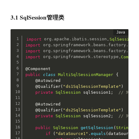
3.1 SqlSession管理类
import
org
.
apache
.
ibatis
.
session
.
SqlSession
;
import
org
.
springframework
.
beans
.
factory
.
anno
import
org
.
springframework
.
beans
.
factory
.
anno
import
org
.
springframework
.
stereotype
.
Compone
@Component
public
class
MultiSqlSessionManager
{
@Autowired
@Qualifier
(
"ds1SqlSessionTemplate"
)
private
SqlSession
 sqlSession1
;
// 对应da
@Autowired
@Qualifier
(
"ds2SqlSessionTemplate"
)
private
SqlSession
 sqlSession2
;
// 对应da
public
SqlSession
getSqlSession
(
String
 da
if
(
"dataSource1"
.
equals
(
dataSourceKe