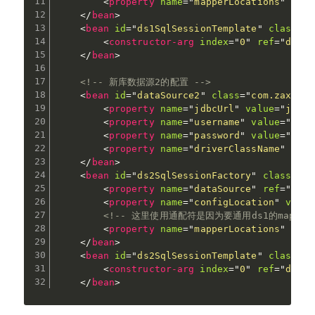
<
property
name
=
"
mapperLocations
"
valu
</
bean
>
<
bean
id
=
"
ds1SqlSessionTemplate
"
class
=
"
o
<
constructor-arg
index
=
"
0
"
ref
=
"
ds1Sq
</
bean
>
<!-- 新库数据源2的配置 -->
<
bean
id
=
"
dataSource2
"
class
=
"
com.zaxxer.
<
property
name
=
"
jdbcUrl
"
value
=
"
jdbc:
<
property
name
=
"
username
"
value
=
"
root
<
property
name
=
"
password
"
value
=
"
1234
<
property
name
=
"
driverClassName
"
valu
</
bean
>
<
bean
id
=
"
ds2SqlSessionFactory
"
class
=
"
or
<
property
name
=
"
dataSource
"
ref
=
"
data
<
property
name
=
"
configLocation
"
value
<!-- 这里使用通配符是因为要通用ds1的mapper 
<
property
name
=
"
mapperLocations
"
valu
</
bean
>
<
bean
id
=
"
ds2SqlSessionTemplate
"
class
=
"
o
<
constructor-arg
index
=
"
0
"
ref
=
"
ds2Sq
</
bean
>