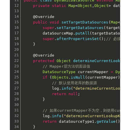
public
class
DynamicDataSource
extends
Abstra
private
static
Map
<
Object
,
Object
>
 dataSou
@Override
public
void
setTargetDataSources
(
Map
<
Obje
super
.
setTargetDataSources
(
targetData
        dataSourceMap
.
putAll
(
targetDataSource
super
.
afterPropertiesSet
(
)
;
// 必须添
}
@Override
protected
Object
determineCurrentLookupKe
// Mapper层方法切面设值
DataSourceType
 currentMapper 
=
Dynami
if
(
Objects
.
isNull
(
currentMapper
)
)
{
// 默认使用老库的数据源
            log
.
info
(
"determineCurrentLookupK
return
null
;
}
// 如果currentMapper不为空，则使用current
        log
.
info
(
"determineCurrentLookupKey, 
return
 dataSourceType1
.
getValue
(
)
;
}