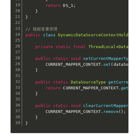
return
 DS_1
;
}
}
// 线程变量管理
public
class
DynamicDataSourceContextHolder
{
private
static
final
ThreadLocal
<
DataSour
public
static
void
setCurrentMapperType
(
D
        CURRENT_MAPPER_CONTEXT
.
set
(
dataSource
}
public
static
DataSourceType
getCurrentMa
return
 CURRENT_MAPPER_CONTEXT
.
get
(
)
;
}
public
static
void
clearCurrentMapperType
        CURRENT_MAPPER_CONTEXT
.
remove
(
)
;
}
}