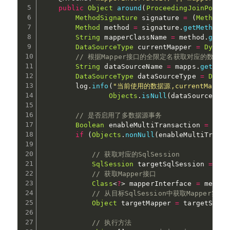
public
Object
around
(
ProceedingJoinPoint
 
MethodSignature
 signature 
=
(
MethodSi
Method
 method 
=
 signature
.
getMethod
(
)
String
 mapperClassName 
=
 method
.
getDe
DataSourceType
 currentMapper 
=
Dynami
// 根据Mapper接口的全限定名获取对应的数据源
String
 dataSourceName 
=
 mapps
.
get
(
map
DataSourceType
 dataSourceType 
=
DataS
        log
.
info
(
"当前使用的数据源,currentMapperDat
Objects
.
isNull
(
dataSourceType
// 是否启用了多数据源事务
Boolean
 enableMultiTransaction 
=
Tran
if
(
Objects
.
nonNull
(
enableMultiTransa
// 获取对应的SqlSession
SqlSession
 targetSqlSession 
=
 mul
// 获取Mapper接口
Class
<
?
>
 mapperInterface 
=
 method
// 从目标SqlSession中获取Mapper实例
Object
 targetMapper 
=
 targetSqlSe
// 执行方法