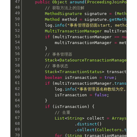
public
Object
around
(
ProceedingJoinPoint
 
// 获取方法上的注解
MethodSignature
 signature 
=
(
MethodSi
Method
 method 
=
 signature
.
getMethod
(
)
        log
.
info
(
"事务管理器切面start, methodNam
MultiTransactionManager
 multiTransact
if
(
multiTransactionManager 
==
null
)
            multiTransactionManager 
=
 method
.
}
// 事务管理器
Stack
<
DataSourceTransactionManager
>
 t
// 事务状态
Stack
<
TransactionStatus
>
 transactionS
boolean
 isTransaction 
=
true
;
if
(
multiTransactionManager
.
transacti
            log
.
info
(
"事务管理器名称数组为空, metho
            isTransaction 
=
false
;
}
if
(
isTransaction
)
{
// 去重
List
<
String
>
 collect 
=
Arrays
.
asL
.
distinct
(
)
.
collect
(
Collectors
.
toLis
for
(
String
 transactionManagerNam