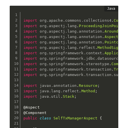
import
org
.
apache
.
commons
.
collections4
.
Collec
import
org
.
aspectj
.
lang
.
ProceedingJoinPoint
;
import
org
.
aspectj
.
lang
.
annotation
.
Around
;
import
org
.
aspectj
.
lang
.
annotation
.
Aspect
;
import
org
.
aspectj
.
lang
.
annotation
.
Pointcut
;
import
org
.
aspectj
.
lang
.
reflect
.
MethodSignatu
import
org
.
springframework
.
context
.
Applicatio
import
org
.
springframework
.
jdbc
.
datasource
.
Da
import
org
.
springframework
.
stereotype
.
Compone
import
org
.
springframework
.
transaction
.
Transa
import
org
.
springframework
.
transaction
.
suppor
import
javax
.
annotation
.
Resource
;
import
java
.
lang
.
reflect
.
Method
;
import
java
.
util
.
Stack
;
@Aspect
@Component
public
class
SelfTxManagerAspect
{