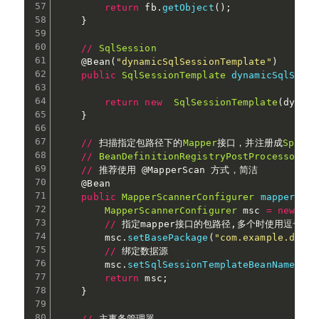
return
 fb
.
getObject
(
)
;
}
/
/
SqlSession
@Bean
(
"dynamicSqlSessionTemplate"
)
public
SqlSessionTemplate
dynamicSqlSessi
return
new
SqlSessionTemplate
(
dynami
}
/
/
 扫描指定包路径下的
Mapper
接口，并注册成
Spring
/
/
BeanDefinitionRegistryPostProcessor
:
My
/
/
 推荐使用 
@MapperScan
 方式，简洁

@Bean
public
MapperScannerConfigurer
mapperScan
MapperScannerConfigurer
 msc 
=
new
Map
/
/
 指定mapper接口的包路径
,
多个时使用逗号分隔
        msc
.
setBasePackage
(
"com.example.demo.
/
/
 绑定数据源

        msc
.
setSqlSessionTemplateBeanName
(
"dy
return
 msc
;
}
/
/
 主事务管理器
