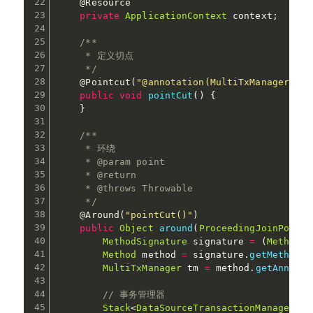
@Resource
private
ApplicationContext
 context
;
/**

     * 定义切点

     */
@Pointcut
(
"@annotation(MultiTxManager)"
)
public
void
pointCut
(
)
{
}
/**

     * 环绕

     * @param point

     * @return

     * @throws Throwable

     */
@Around
(
"pointCut()"
)
public
Object
around
(
ProceedingJoinPoint
 
MethodSignature
 signature 
=
(
MethodSi
Method
 method 
=
 signature
.
getMethod
(
)
MultiTxManager
 tm 
=
 method
.
getAnnotat
// 事务管理器
Stack
<
DataSourceTransactionManager
>
 t