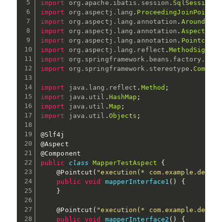
import
org
.
apache
.
ibatis
.
session
.
SqlSession
;
import
org
.
aspectj
.
lang
.
ProceedingJoinPoint
;
import
org
.
aspectj
.
lang
.
annotation
.
Around
;
import
org
.
aspectj
.
lang
.
annotation
.
Aspect
;
import
org
.
aspectj
.
lang
.
annotation
.
Pointcut
;
import
org
.
aspectj
.
lang
.
reflect
.
MethodSignatu
import
org
.
springframework
.
beans
.
factory
.
anno
import
org
.
springframework
.
stereotype
.
Compone
import
java
.
lang
.
reflect
.
Method
;
import
java
.
util
.
HashMap
;
import
java
.
util
.
Map
;
import
java
.
util
.
Objects
;
@Slf4j
@Aspect
@Component
public
class
MapperTestAspect
{
@Pointcut
(
"execution(* com.example.demo.c
public
void
mapperInterface1
(
)
{
}
@Pointcut
(
"execution(* com.example.demo.c
public
void
mapperInterface2
(
)
{