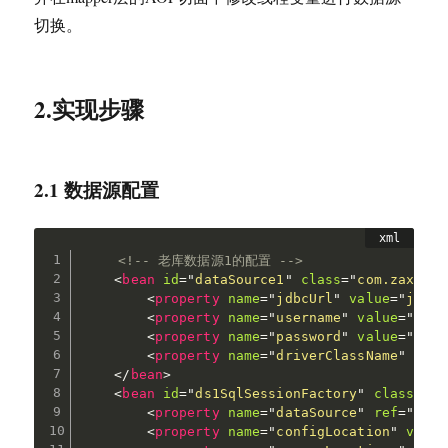
切换。
2.实现步骤
2.1 数据源配置
<!-- 老库数据源1的配置 -->
<
bean
id
=
"
dataSource1
"
class
=
"
com.zaxxer.
<
property
name
=
"
jdbcUrl
"
value
=
"
jdbc:
<
property
name
=
"
username
"
value
=
"
root
<
property
name
=
"
password
"
value
=
"
1234
<
property
name
=
"
driverClassName
"
valu
</
bean
>
<
bean
id
=
"
ds1SqlSessionFactory
"
class
=
"
or
<
property
name
=
"
dataSource
"
ref
=
"
data
<
property
name
=
"
configLocation
"
value