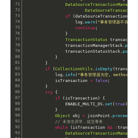
DataSourceTransactionManager
 
DataSourceTransaction
if
(
dataSourceTransactionMana
                    log
.
warn
(
"事务管理器不存在，tran
continue
;
}
TransactionStatus
 transaction
                transactionManagerStack
.
push
(
                transactionStatusStack
.
push
(
t
}
}
if
(
CollectionUtils
.
isEmpty
(
transacti
            log
.
info
(
"事务管理器为空, methodName
            isTransaction 
=
false
;
}
try
{
if
(
isTransaction
)
{
                ENABLE_MULTI_DS
.
set
(
true
)
;
}
Object
 obj 
=
 joinPoint
.
proceed
(
)
;
// 未发生异常，提交事务
while
(
isTransaction 
&&
!
transact
DataSourceTransactionManager
 