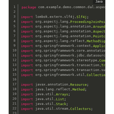
package
com
.
example
.
demo
.
common
.
dal
.
aspect
;
import
lombok
.
extern
.
slf4j
.
Slf4j
;
import
org
.
aspectj
.
lang
.
ProceedingJoinPoint
;
import
org
.
aspectj
.
lang
.
annotation
.
Around
;
import
org
.
aspectj
.
lang
.
annotation
.
Aspect
;
import
org
.
aspectj
.
lang
.
annotation
.
Pointcut
;
import
org
.
aspectj
.
lang
.
reflect
.
MethodSignatu
import
org
.
springframework
.
context
.
Applicatio
import
org
.
springframework
.
core
.
annotation
.
Or
import
org
.
springframework
.
jdbc
.
datasource
.
Da
import
org
.
springframework
.
stereotype
.
Compone
import
org
.
springframework
.
transaction
.
Transa
import
org
.
springframework
.
transaction
.
suppor
import
org
.
springframework
.
util
.
CollectionUti
import
javax
.
annotation
.
Resource
;
import
java
.
lang
.
reflect
.
Method
;
import
java
.
util
.
Arrays
;
import
java
.
util
.
List
;
import
java
.
util
.
Stack
;
import
java
.
util
.
stream
.
Collectors
;