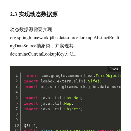
2.3 实现动态数据源
动态数据源需要实现
org.springframework.jdbc.datasource.lookup.AbstractRouti
ngDataSource抽象类，并实现其
determineCurrentLookupKey方法。
import
com
.
google
.
common
.
base
.
MoreObjects
;
import
lombok
.
extern
.
slf4j
.
Slf4j
;
import
org
.
springframework
.
jdbc
.
datasource
.
lo
import
java
.
util
.
HashMap
;
import
java
.
util
.
Map
;
import
java
.
util
.
Objects
;
@Slf4j