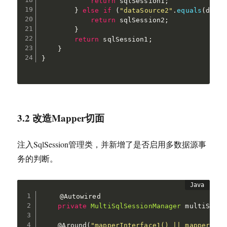
return
 sqlSession1
;
}
else
if
(
"dataSource2"
.
equals
(
dataS
return
 sqlSession2
;
}
return
 sqlSession1
;
}
}
3.2 改造Mapper切面
注入SqlSession管理类，并新增了是否启用多数据源事
务的判断。
@Autowired
private
MultiSqlSessionManager
 multiSqlSe
@Around
(
"mapperInterface1() || mapperInte