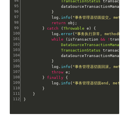
TransactionStatus
 transaction
                dataSourceTransactionManager
.
}
            log
.
info
(
"事务管理器切面提交, methodN
return
 obj
;
}
catch
(
Throwable
 e
)
{
            log
.
error
(
"事务执行异常, methodName
while
(
isTransaction 
&&
!
transact
DataSourceTransactionManager
 
TransactionStatus
 transaction
                dataSourceTransactionManager
.
}
            log
.
info
(
"事务管理器切面回滚, methodN
throw
 e
;
}
finally
{
            log
.
info
(
"事务管理器切面end, methodN
}
}
}