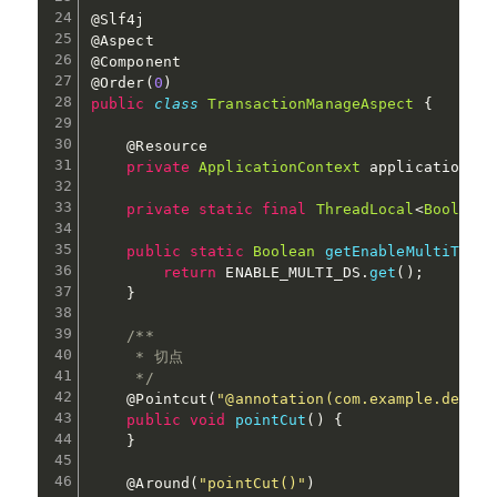
@Slf4j
@Aspect
@Component
@Order
(
0
)
public
class
TransactionManageAspect
{
@Resource
private
ApplicationContext
 applicationCon
private
static
final
ThreadLocal
<
Boolean
>
public
static
Boolean
getEnableMultiTrans
return
 ENABLE_MULTI_DS
.
get
(
)
;
}
/**

     * 切点

     */
@Pointcut
(
"@annotation(com.example.demo.c
public
void
pointCut
(
)
{
}
@Around
(
"pointCut()"
)