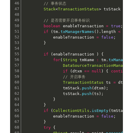
// 事务状态
Stack
<
TransactionStatus
>
 tsStack 
=
ne
// 是否需要开启事务标识
boolean
 enableTransaction 
=
true
;
if
(
tm
.
txManagerNames
(
)
.
length 
<
1
)
{
            enableTransaction 
=
false
;
}
if
(
enableTransaction 
)
{
for
(
String
 tmName 
:
 tm
.
txManagerN
DataSourceTransactionManager
 
if
(
dtxm 
==
null
)
{
continue
;
// 开启事务
TransactionStatus
 ts 
=
 dtxm
.
g
                tmStack
.
push
(
dtxm
)
;
                tsStack
.
push
(
ts
)
;
}
}
if
(
CollectionUtils
.
isEmpty
(
tmStack
)
)
            enableTransaction 
=
false
;
}
try
{