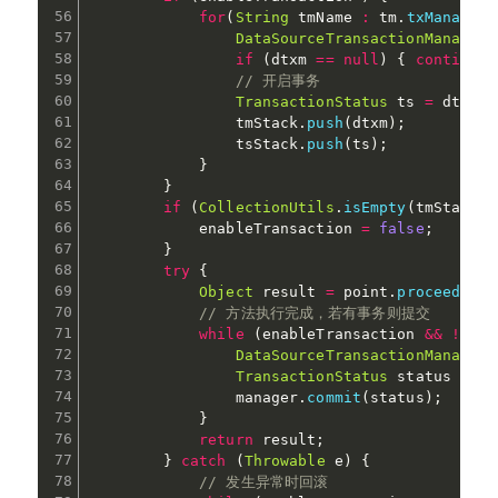
for
(
String
 tmName 
:
 tm
.
txManagerN
DataSourceTransactionManager
 
if
(
dtxm 
==
null
)
{
continue
;
// 开启事务
TransactionStatus
 ts 
=
 dtxm
.
g
                tmStack
.
push
(
dtxm
)
;
                tsStack
.
push
(
ts
)
;
}
}
if
(
CollectionUtils
.
isEmpty
(
tmStack
)
)
            enableTransaction 
=
false
;
}
try
{
Object
 result 
=
 point
.
proceed
(
)
;
// 方法执行完成，若有事务则提交
while
(
enableTransaction 
&&
!
tmSt
DataSourceTransactionManager
 
TransactionStatus
 status 
=
 ts
                manager
.
commit
(
status
)
;
}
return
 result
;
}
catch
(
Throwable
 e
)
{
// 发生异常时回滚