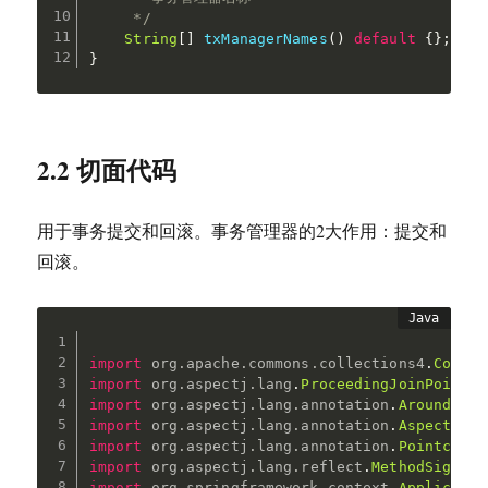
     */
String
[
]
txManagerNames
(
)
default
{
}
;
}
2.2 切面代码
用于事务提交和回滚。事务管理器的2大作用：提交和
回滚。
import
org
.
apache
.
commons
.
collections4
.
Collec
import
org
.
aspectj
.
lang
.
ProceedingJoinPoint
;
import
org
.
aspectj
.
lang
.
annotation
.
Around
;
import
org
.
aspectj
.
lang
.
annotation
.
Aspect
;
import
org
.
aspectj
.
lang
.
annotation
.
Pointcut
;
import
org
.
aspectj
.
lang
.
reflect
.
MethodSignatu
import
org
.
springframework
.
context
.
Applicatio