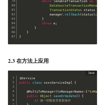
while
(
enableTransaction 
&&
!
tmSt
DataSourceTransactionManager
 
TransactionStatus
 status 
=
 ts
                manager
.
rollback
(
status
)
;
}
throw
 e
;
}
}
}
2.3 在方法上应用
@Service
public
class
 xxxxServiceImpl 
{
@MultiTxManager
(
txManagerNames
=
{
"txManage
public
Object
saveOrUpdate
(
)
{
// 做一些数据库更新操作
}