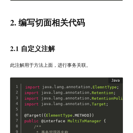
2. 编写切面相关代码
2.1 自定义注解
此注解用于方法上面，进行事务关联。
import
java
.
lang
.
annotation
.
ElemntType
;
import
java
.
lang
.
annotation
.
Retention
;
import
java
.
lang
.
annotation
.
RetentionPolicy
;
import
java
.
lang
.
annotation
.
Target
;
@Target
(
{
ElementType
.
METHOD
}
)
public
@interface
MultiTxManager
{
/**

     * 事务管理器名称
