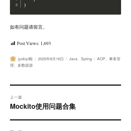
}
如有问题请留言。
Post Views:
1,693
作
发
分
标
jyokiyi毅
2025年8月16日
Java
、
Spring
AOP
、
事务管
者
布
类
签
理
、
多数据源
于
文
上一篇
章
Mockito使用问题合集
上
篇
导
文
航
章：