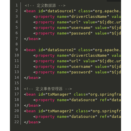
<!-- 定义数据源 -->
<
bean
id
=
"
dataSource1
"
class
=
"
org.apache.comm
<
property
name
=
"
driverClassName
"
value
=
"
$
<
property
name
=
"
url
"
value
=
"
${jdbc.url}
"
<
property
name
=
"
username
"
value
=
"
${jdbc.u
<
property
name
=
"
password
"
value
=
"
${jdbc.p
</
bean
>
<
bean
id
=
"
dataSource2
"
class
=
"
org.apache.comm
<
property
name
=
"
driverClassName
"
value
=
"
$
<
property
name
=
"
url
"
value
=
"
${jdbc.url2}
"
<
property
name
=
"
username
"
value
=
"
${jdbc.u
<
property
name
=
"
password
"
value
=
"
${jdbc.p
</
bean
>
<!-- 定义事务管理器 -->
<
bean
id
=
"
txManager
"
class
=
"
org.springframewo
<
property
name
=
"
dataSource
"
ref
=
"
dataSour
</
bean
>
<
bean
id
=
"
txManager2
"
class
=
"
org.springframew
<
property
name
=
"
dataSource
"
ref
=
"
dataSour
</
bean
>