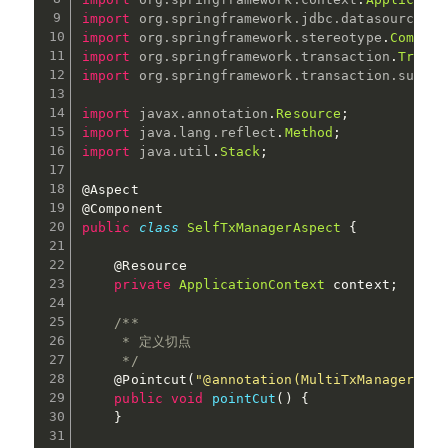
import
org
.
springframework
.
jdbc
.
datasource
.
Da
import
org
.
springframework
.
stereotype
.
Compone
import
org
.
springframework
.
transaction
.
Transa
import
org
.
springframework
.
transaction
.
suppor
import
javax
.
annotation
.
Resource
;
import
java
.
lang
.
reflect
.
Method
;
import
java
.
util
.
Stack
;
@Aspect
@Component
public
class
SelfTxManagerAspect
{
@Resource
private
ApplicationContext
 context
;
/**

     * 定义切点

     */
@Pointcut
(
"@annotation(MultiTxManager)"
)
public
void
pointCut
(
)
{
}