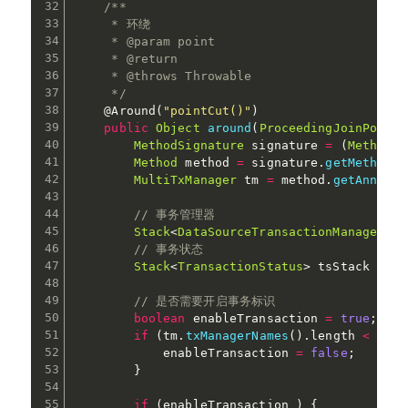
/**

     * 环绕

     * @param point

     * @return

     * @throws Throwable

     */
@Around
(
"pointCut()"
)
public
Object
around
(
ProceedingJoinPoint
 
MethodSignature
 signature 
=
(
MethodSi
Method
 method 
=
 signature
.
getMethod
(
)
MultiTxManager
 tm 
=
 method
.
getAnnotat
// 事务管理器
Stack
<
DataSourceTransactionManager
>
 t
// 事务状态
Stack
<
TransactionStatus
>
 tsStack 
=
ne
// 是否需要开启事务标识
boolean
 enableTransaction 
=
true
;
if
(
tm
.
txManagerNames
(
)
.
length 
<
1
)
{
            enableTransaction 
=
false
;
}
if
(
enableTransaction 
)
{