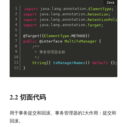
import
java
.
lang
.
annotation
.
ElemntType
;
import
java
.
lang
.
annotation
.
Retention
;
import
java
.
lang
.
annotation
.
RetentionPolicy
;
import
java
.
lang
.
annotation
.
Target
;
@Target
(
{
ElementType
.
METHOD
}
)
public
@interface
MultiTxManager
{
/**

     * 事务管理器名称

     */
String
[
]
txManagerNames
(
)
default
{
}
;
}
2.2 切面代码
用于事务提交和回滚。事务管理器的2大作用：提交和
回滚。