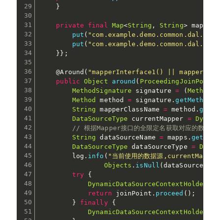
}
private
final
Map
<
String
,
String
>
 mapps 
=
put
(
"com.example.demo.common.dal.ds1.
put
(
"com.example.demo.common.dal.ds2.
}
}
;
@Around
(
"mapperInterface1() || mapperInte
public
Object
around
(
ProceedingJoinPoint
 
MethodSignature
 signature 
=
(
MethodSi
Method
 method 
=
 signature
.
getMethod
(
)
String
 mapperClassName 
=
 method
.
getDe
DataSourceType
 currentMapper 
=
Dynami
// 根据Mapper接口的全限定名获取对应的数据源
String
 dataSourceName 
=
 mapps
.
get
(
map
DataSourceType
 dataSourceType 
=
DataS
        log
.
info
(
"当前使用的数据源,currentMapperDat
Objects
.
isNull
(
dataSourceType
try
{
DynamicDataSourceContextHolder
.
se
return
 joinPoint
.
proceed
(
)
;
}
finally
{
DynamicDataSourceContextHolder
.
cl