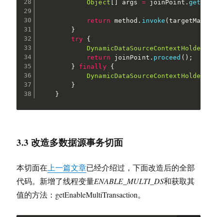
Object
[
]
 args 
=
 joinPoint
.
getArgs
return
 method
.
invoke
(
targetMapper
}
try
{
DynamicDataSourceContextHolder
.
se
return
 joinPoint
.
proceed
(
)
;
}
finally
{
DynamicDataSourceContextHolder
.
cl
}
}
3.3 改造多数据源事务切面
本切面在
上一篇文章
已经介绍过，下面改造后的全部
代码。新增了线程变量
ENABLE_MULTI_DS
和获取其
值的方法：getEnableMultiTransaction。