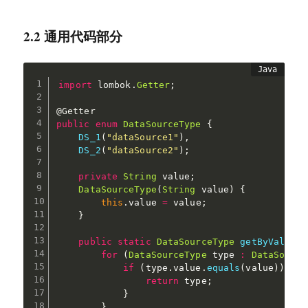
2.2 通用代码部分
import
 lombok
.
Getter
;
@Getter
public
enum
DataSourceType
{
DS_1
(
"dataSource1"
)
,
DS_2
(
"dataSource2"
)
;
private
String
 value
;
DataSourceType
(
String
 value
)
{
this
.
value 
=
 value
;
}
public
static
DataSourceType
getByValue
(
S
for
(
DataSourceType
 type 
:
DataSource
if
(
type
.
value
.
equals
(
value
)
)
{
return
 type
;
}
}