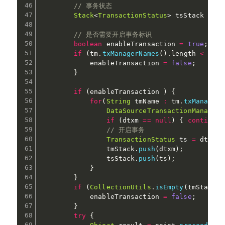
// 事务状态
Stack
<
TransactionStatus
>
 tsStack 
=
ne
// 是否需要开启事务标识
boolean
 enableTransaction 
=
true
;
if
(
tm
.
txManagerNames
(
)
.
length 
<
1
)
{
            enableTransaction 
=
false
;
}
if
(
enableTransaction 
)
{
for
(
String
 tmName 
:
 tm
.
txManagerN
DataSourceTransactionManager
 
if
(
dtxm 
==
null
)
{
continue
;
// 开启事务
TransactionStatus
 ts 
=
 dtxm
.
g
                tmStack
.
push
(
dtxm
)
;
                tsStack
.
push
(
ts
)
;
}
}
if
(
CollectionUtils
.
isEmpty
(
tmStack
)
)
            enableTransaction 
=
false
;
}
try
{