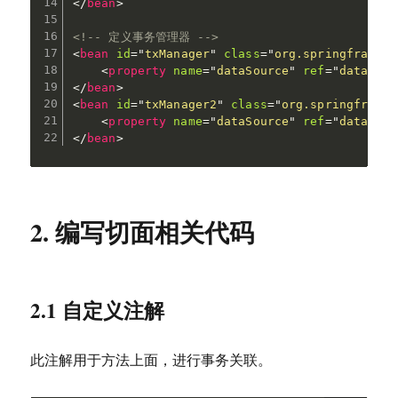
</
bean
>
<!-- 定义事务管理器 -->
<
bean
id
=
"
txManager
"
class
=
"
org.springframewo
<
property
name
=
"
dataSource
"
ref
=
"
dataSour
</
bean
>
<
bean
id
=
"
txManager2
"
class
=
"
org.springframew
<
property
name
=
"
dataSource
"
ref
=
"
dataSour
</
bean
>
2. 编写切面相关代码
2.1 自定义注解
此注解用于方法上面，进行事务关联。