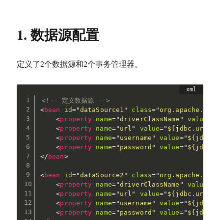
1. 数据源配置
定义了2个数据源和2个事务管理器。
<!-- 定义数据源 -->
<
bean
id
=
"
dataSource1
"
class
=
"
org.apache.comm
<
property
name
=
"
driverClassName
"
value
=
"
$
<
property
name
=
"
url
"
value
=
"
${jdbc.url}
"
<
property
name
=
"
username
"
value
=
"
${jdbc.u
<
property
name
=
"
password
"
value
=
"
${jdbc.p
</
bean
>
<
bean
id
=
"
dataSource2
"
class
=
"
org.apache.comm
<
property
name
=
"
driverClassName
"
value
=
"
$
<
property
name
=
"
url
"
value
=
"
${jdbc.url2}
"
<
property
name
=
"
username
"
value
=
"
${jdbc.u
<
property
name
=
"
password
"
value
=
"
${jdbc.p