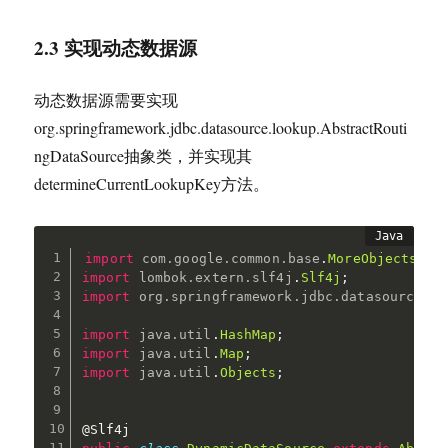
2.3 实现动态数据源
动态数据源需要实现
org.springframework.jdbc.datasource.lookup.AbstractRouti
ngDataSource抽象类，并实现其
determineCurrentLookupKey方法。
import
com
.
google
.
common
.
base
.
MoreObjects
;
import
lombok
.
extern
.
slf4j
.
Slf4j
;
import
org
.
springframework
.
jdbc
.
datasource
.
lo
import
java
.
util
.
HashMap
;
import
java
.
util
.
Map
;
import
java
.
util
.
Objects
;
@Slf4j