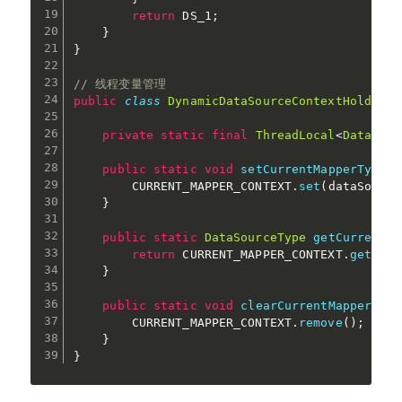
return
 DS_1
;
}
}
// 线程变量管理
public
class
DynamicDataSourceContextHolder
{
private
static
final
ThreadLocal
<
DataSour
public
static
void
setCurrentMapperType
(
D
        CURRENT_MAPPER_CONTEXT
.
set
(
dataSource
}
public
static
DataSourceType
getCurrentMa
return
 CURRENT_MAPPER_CONTEXT
.
get
(
)
;
}
public
static
void
clearCurrentMapperType
        CURRENT_MAPPER_CONTEXT
.
remove
(
)
;
}
}