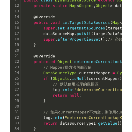
public
class
DynamicDataSource
extends
Abstra
private
static
Map
<
Object
,
Object
>
 dataSou
@Override
public
void
setTargetDataSources
(
Map
<
Obje
super
.
setTargetDataSources
(
targetData
        dataSourceMap
.
putAll
(
targetDataSource
super
.
afterPropertiesSet
(
)
;
// 必须添
}
@Override
protected
Object
determineCurrentLookupKe
// Mapper层方法切面设值
DataSourceType
 currentMapper 
=
Dynami
if
(
Objects
.
isNull
(
currentMapper
)
)
{
// 默认使用老库的数据源
            log
.
info
(
"determineCurrentLookupK
return
null
;
}
// 如果currentMapper不为空，则使用current
        log
.
info
(
"determineCurrentLookupKey, 
return
 dataSourceType1
.
getValue
(
)
;
}