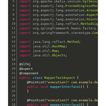
import
org
.
apache
.
ibatis
.
session
.
SqlSession
;
import
org
.
aspectj
.
lang
.
ProceedingJoinPoint
;
import
org
.
aspectj
.
lang
.
annotation
.
Around
;
import
org
.
aspectj
.
lang
.
annotation
.
Aspect
;
import
org
.
aspectj
.
lang
.
annotation
.
Pointcut
;
import
org
.
aspectj
.
lang
.
reflect
.
MethodSignatu
import
org
.
springframework
.
beans
.
factory
.
anno
import
org
.
springframework
.
stereotype
.
Compone
import
java
.
lang
.
reflect
.
Method
;
import
java
.
util
.
HashMap
;
import
java
.
util
.
Map
;
import
java
.
util
.
Objects
;
@Slf4j
@Aspect
@Component
public
class
MapperTestAspect
{
@Pointcut
(
"execution(* com.example.demo.c
public
void
mapperInterface1
(
)
{
}
@Pointcut
(
"execution(* com.example.demo.c
public
void
mapperInterface2
(
)
{