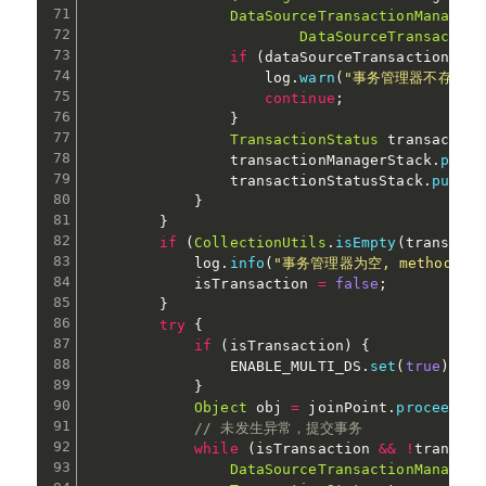
DataSourceTransactionManager
 
DataSourceTransaction
if
(
dataSourceTransactionMana
                    log
.
warn
(
"事务管理器不存在，tran
continue
;
}
TransactionStatus
 transaction
                transactionManagerStack
.
push
(
                transactionStatusStack
.
push
(
t
}
}
if
(
CollectionUtils
.
isEmpty
(
transacti
            log
.
info
(
"事务管理器为空, methodName
            isTransaction 
=
false
;
}
try
{
if
(
isTransaction
)
{
                ENABLE_MULTI_DS
.
set
(
true
)
;
}
Object
 obj 
=
 joinPoint
.
proceed
(
)
;
// 未发生异常，提交事务
while
(
isTransaction 
&&
!
transact
DataSourceTransactionManager
 