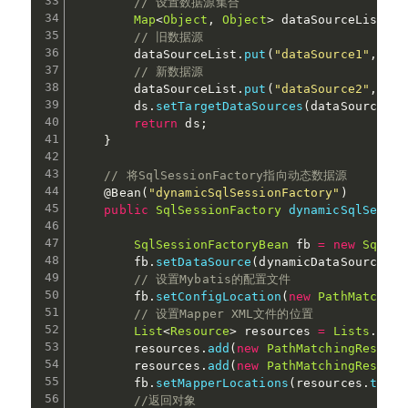
// 设置数据源集合
Map
<
Object
,
Object
>
 dataSourceList 
=
// 旧数据源
        dataSourceList
.
put
(
"dataSource1"
,
 mas
// 新数据源
        dataSourceList
.
put
(
"dataSource2"
,
 sla
        ds
.
setTargetDataSources
(
dataSourceLis
return
 ds
;
}
// 将SqlSessionFactory指向动态数据源
@Bean
(
"dynamicSqlSessionFactory"
)
public
SqlSessionFactory
dynamicSqlSessio
SqlSessionFactoryBean
 fb 
=
new
SqlSes
        fb
.
setDataSource
(
dynamicDataSource
)
;
// 设置Mybatis的配置文件
        fb
.
setConfigLocation
(
new
PathMatching
// 设置Mapper XML文件的位置
List
<
Resource
>
 resources 
=
Lists
.
newA
        resources
.
add
(
new
PathMatchingResourc
        resources
.
add
(
new
PathMatchingResourc
        fb
.
setMapperLocations
(
resources
.
toArr
//返回对象