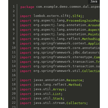
package
com
.
example
.
demo
.
common
.
dal
.
aspect
;
import
lombok
.
extern
.
slf4j
.
Slf4j
;
import
org
.
aspectj
.
lang
.
ProceedingJoinPoint
;
import
org
.
aspectj
.
lang
.
annotation
.
Around
;
import
org
.
aspectj
.
lang
.
annotation
.
Aspect
;
import
org
.
aspectj
.
lang
.
annotation
.
Pointcut
;
import
org
.
aspectj
.
lang
.
reflect
.
MethodSignatu
import
org
.
springframework
.
context
.
Applicatio
import
org
.
springframework
.
core
.
annotation
.
Or
import
org
.
springframework
.
jdbc
.
datasource
.
Da
import
org
.
springframework
.
stereotype
.
Compone
import
org
.
springframework
.
transaction
.
Transa
import
org
.
springframework
.
transaction
.
suppor
import
org
.
springframework
.
util
.
CollectionUti
import
javax
.
annotation
.
Resource
;
import
java
.
lang
.
reflect
.
Method
;
import
java
.
util
.
Arrays
;
import
java
.
util
.
List
;
import
java
.
util
.
Stack
;
import
java
.
util
.
stream
.
Collectors
;