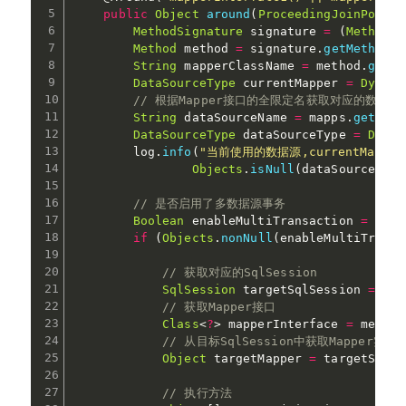
public
Object
around
(
ProceedingJoinPoint
 
MethodSignature
 signature 
=
(
MethodSi
Method
 method 
=
 signature
.
getMethod
(
)
String
 mapperClassName 
=
 method
.
getDe
DataSourceType
 currentMapper 
=
Dynami
// 根据Mapper接口的全限定名获取对应的数据源
String
 dataSourceName 
=
 mapps
.
get
(
map
DataSourceType
 dataSourceType 
=
DataS
        log
.
info
(
"当前使用的数据源,currentMapperDat
Objects
.
isNull
(
dataSourceType
// 是否启用了多数据源事务
Boolean
 enableMultiTransaction 
=
Tran
if
(
Objects
.
nonNull
(
enableMultiTransa
// 获取对应的SqlSession
SqlSession
 targetSqlSession 
=
 mul
// 获取Mapper接口
Class
<
?
>
 mapperInterface 
=
 method
// 从目标SqlSession中获取Mapper实例
Object
 targetMapper 
=
 targetSqlSe
// 执行方法