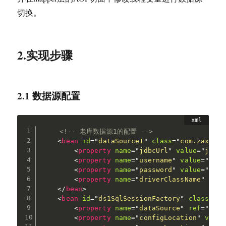
切换。
2.实现步骤
2.1 数据源配置
<!-- 老库数据源1的配置 -->
<
bean
id
=
"
dataSource1
"
class
=
"
com.zaxxer.
<
property
name
=
"
jdbcUrl
"
value
=
"
jdbc:
<
property
name
=
"
username
"
value
=
"
root
<
property
name
=
"
password
"
value
=
"
1234
<
property
name
=
"
driverClassName
"
valu
</
bean
>
<
bean
id
=
"
ds1SqlSessionFactory
"
class
=
"
or
<
property
name
=
"
dataSource
"
ref
=
"
data
<
property
name
=
"
configLocation
"
value