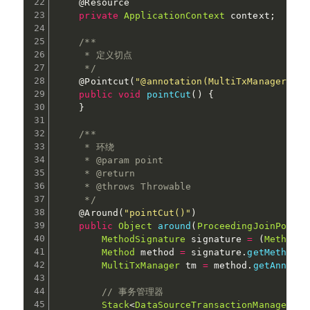
@Resource
private
ApplicationContext
 context
;
/**

     * 定义切点

     */
@Pointcut
(
"@annotation(MultiTxManager)"
)
public
void
pointCut
(
)
{
}
/**

     * 环绕

     * @param point

     * @return

     * @throws Throwable

     */
@Around
(
"pointCut()"
)
public
Object
around
(
ProceedingJoinPoint
 
MethodSignature
 signature 
=
(
MethodSi
Method
 method 
=
 signature
.
getMethod
(
)
MultiTxManager
 tm 
=
 method
.
getAnnotat
// 事务管理器
Stack
<
DataSourceTransactionManager
>
 t