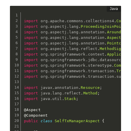
import
org
.
apache
.
commons
.
collections4
.
Collec
import
org
.
aspectj
.
lang
.
ProceedingJoinPoint
;
import
org
.
aspectj
.
lang
.
annotation
.
Around
;
import
org
.
aspectj
.
lang
.
annotation
.
Aspect
;
import
org
.
aspectj
.
lang
.
annotation
.
Pointcut
;
import
org
.
aspectj
.
lang
.
reflect
.
MethodSignatu
import
org
.
springframework
.
context
.
Applicatio
import
org
.
springframework
.
jdbc
.
datasource
.
Da
import
org
.
springframework
.
stereotype
.
Compone
import
org
.
springframework
.
transaction
.
Transa
import
org
.
springframework
.
transaction
.
suppor
import
javax
.
annotation
.
Resource
;
import
java
.
lang
.
reflect
.
Method
;
import
java
.
util
.
Stack
;
@Aspect
@Component
public
class
SelfTxManagerAspect
{