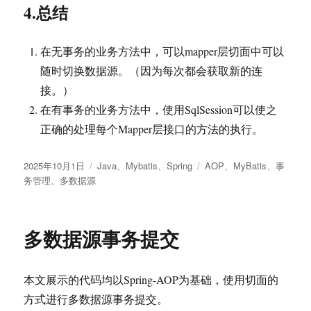
4.总结
在无事务的业务方法中，可以mapper层切面中可以
随时切换数据源。（因为每次都会获取新的连
接。）
在有事务的业务方法中，使用SqlSession可以使之
正确的处理每个Mapper层接口的方法的执行。
发
分
标
2025年10月1日
Java
、
Mybatis
、
Spring
AOP
、
MyBatis
、
事
布
类
签
务管理
、
多数据源
于
多数据源事务提交
本文展示的代码均以Spring-AOP为基础，使用切面的
方式进行多数据源事务提交。