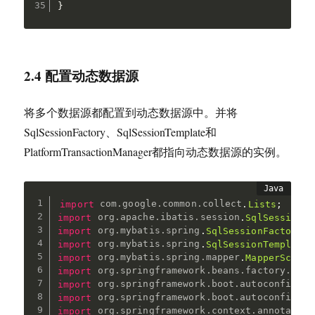
}
2.4 配置动态数据源
将多个数据源都配置到动态数据源中。并将
SqlSessionFactory、SqlSessionTemplate和
PlatformTransactionManager都指向动态数据源的实例。
import
com
.
google
.
common
.
collect
.
Lists
;
import
org
.
apache
.
ibatis
.
session
.
SqlSessionFa
import
org
.
mybatis
.
spring
.
SqlSessionFactoryBe
import
org
.
mybatis
.
spring
.
SqlSessionTemplate
;
import
org
.
mybatis
.
spring
.
mapper
.
MapperScanne
import
org
.
springframework
.
beans
.
factory
.
anno
import
org
.
springframework
.
boot
.
autoconfigure
import
org
.
springframework
.
boot
.
autoconfigure
import
org
.
springframework
.
context
.
annotation