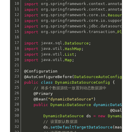
import
org
.
springframework
.
context
.
annotation
import
org
.
springframework
.
context
.
annotation
import
org
.
springframework
.
core
.
io
.
Resource
;
import
org
.
springframework
.
core
.
io
.
support
.
Pa
import
org
.
springframework
.
jdbc
.
datasource
.
Da
import
org
.
springframework
.
transaction
.
Platfo
import
javax
.
sql
.
DataSource
;
import
java
.
util
.
HashMap
;
import
java
.
util
.
List
;
import
java
.
util
.
Map
;
@Configuration
@AutoConfigureBefore
(
DataSourceAutoConfigurat
public
class
DynamicDataSourceConfig
{
// 将多个数据源统一放置到动态数据源中
@Primary
@Bean
(
"dynamicDataSource"
)
public
DynamicDataSource
dynamicDataSourc
@Qualifie
DynamicDataSource
 ds 
=
new
DynamicDat
// 设置默认数据源
        ds
.
setDefaultTargetDataSource
(
master
)