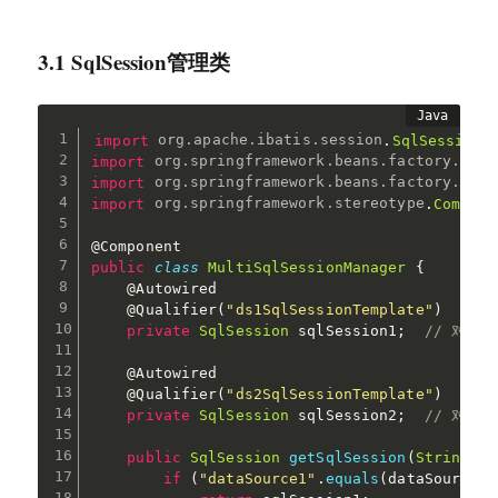
3.1 SqlSession管理类
import
org
.
apache
.
ibatis
.
session
.
SqlSession
;
import
org
.
springframework
.
beans
.
factory
.
anno
import
org
.
springframework
.
beans
.
factory
.
anno
import
org
.
springframework
.
stereotype
.
Compone
@Component
public
class
MultiSqlSessionManager
{
@Autowired
@Qualifier
(
"ds1SqlSessionTemplate"
)
private
SqlSession
 sqlSession1
;
// 对应da
@Autowired
@Qualifier
(
"ds2SqlSessionTemplate"
)
private
SqlSession
 sqlSession2
;
// 对应da
public
SqlSession
getSqlSession
(
String
 da
if
(
"dataSource1"
.
equals
(
dataSourceKe