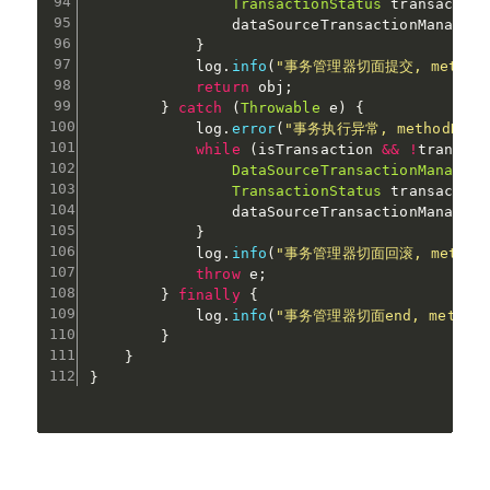
TransactionStatus
 transaction
                dataSourceTransactionManager
.
}
            log
.
info
(
"事务管理器切面提交, methodN
return
 obj
;
}
catch
(
Throwable
 e
)
{
            log
.
error
(
"事务执行异常, methodName
while
(
isTransaction 
&&
!
transact
DataSourceTransactionManager
 
TransactionStatus
 transaction
                dataSourceTransactionManager
.
}
            log
.
info
(
"事务管理器切面回滚, methodN
throw
 e
;
}
finally
{
            log
.
info
(
"事务管理器切面end, methodN
}
}
}