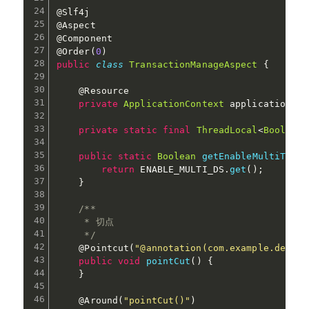
@Slf4j
@Aspect
@Component
@Order
(
0
)
public
class
TransactionManageAspect
{
@Resource
private
ApplicationContext
 applicationCon
private
static
final
ThreadLocal
<
Boolean
>
public
static
Boolean
getEnableMultiTrans
return
 ENABLE_MULTI_DS
.
get
(
)
;
}
/**

     * 切点

     */
@Pointcut
(
"@annotation(com.example.demo.c
public
void
pointCut
(
)
{
}
@Around
(
"pointCut()"
)