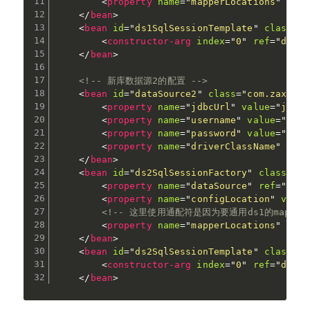
<
property
name
=
"
mapperLocations
"
valu
</
bean
>
<
bean
id
=
"
ds1SqlSessionTemplate
"
class
=
"
o
<
constructor-arg
index
=
"
0
"
ref
=
"
ds1Sq
</
bean
>
<!-- 新库数据源2的配置 -->
<
bean
id
=
"
dataSource2
"
class
=
"
com.zaxxer.
<
property
name
=
"
jdbcUrl
"
value
=
"
jdbc:
<
property
name
=
"
username
"
value
=
"
root
<
property
name
=
"
password
"
value
=
"
1234
<
property
name
=
"
driverClassName
"
valu
</
bean
>
<
bean
id
=
"
ds2SqlSessionFactory
"
class
=
"
or
<
property
name
=
"
dataSource
"
ref
=
"
data
<
property
name
=
"
configLocation
"
value
<!-- 这里使用通配符是因为要通用ds1的mapper 
<
property
name
=
"
mapperLocations
"
valu
</
bean
>
<
bean
id
=
"
ds2SqlSessionTemplate
"
class
=
"
o
<
constructor-arg
index
=
"
0
"
ref
=
"
ds2Sq
</
bean
>