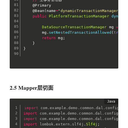
@Primary
@Bean
(
name
=
"dynamicTransactionManager"
)
public
PlatformTransactionManager
dynamic
DataSourceTransactionManager
 mg 
=
new
        mg
.
setNestedTransactionAllowed
(
true
)
;
return
 mg
;
}
}
2.5 Mapper层切面
import
com
.
example
.
demo
.
common
.
dal
.
config
.
Da
import
com
.
example
.
demo
.
common
.
dal
.
config
.
Dyn
import
com
.
example
.
demo
.
common
.
dal
.
config
.
Mul
import
lombok
.
extern
.
slf4j
.
Slf4j
;