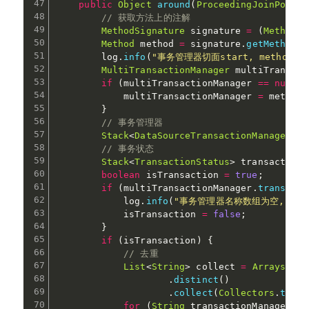
public
Object
around
(
ProceedingJoinPoint
 
// 获取方法上的注解
MethodSignature
 signature 
=
(
MethodSi
Method
 method 
=
 signature
.
getMethod
(
)
        log
.
info
(
"事务管理器切面start, methodNam
MultiTransactionManager
 multiTransact
if
(
multiTransactionManager 
==
null
)
            multiTransactionManager 
=
 method
.
}
// 事务管理器
Stack
<
DataSourceTransactionManager
>
 t
// 事务状态
Stack
<
TransactionStatus
>
 transactionS
boolean
 isTransaction 
=
true
;
if
(
multiTransactionManager
.
transacti
            log
.
info
(
"事务管理器名称数组为空, metho
            isTransaction 
=
false
;
}
if
(
isTransaction
)
{
// 去重
List
<
String
>
 collect 
=
Arrays
.
asL
.
distinct
(
)
.
collect
(
Collectors
.
toLis
for
(
String
 transactionManagerNam