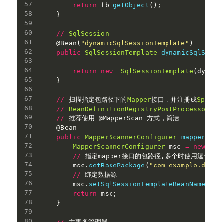
return
 fb
.
getObject
(
)
;
}
/
/
SqlSession
@Bean
(
"dynamicSqlSessionTemplate"
)
public
SqlSessionTemplate
dynamicSqlSessi
return
new
SqlSessionTemplate
(
dynami
}
/
/
 扫描指定包路径下的
Mapper
接口，并注册成
Spring
/
/
BeanDefinitionRegistryPostProcessor
:
My
/
/
 推荐使用 
@MapperScan
 方式，简洁

@Bean
public
MapperScannerConfigurer
mapperScan
MapperScannerConfigurer
 msc 
=
new
Map
/
/
 指定mapper接口的包路径
,
多个时使用逗号分隔
        msc
.
setBasePackage
(
"com.example.demo.
/
/
 绑定数据源

        msc
.
setSqlSessionTemplateBeanName
(
"dy
return
 msc
;
}
/
/
 主事务管理器
