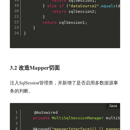
return
 sqlSession1
;
}
else
if
(
"dataSource2"
.
equals
(
dataS
return
 sqlSession2
;
}
return
 sqlSession1
;
}
}
3.2 改造Mapper切面
注入SqlSession管理类，并新增了是否启用多数据源事
务的判断。
@Autowired
private
MultiSqlSessionManager
 multiSqlSe
@Around
(
"mapperInterface1() || mapperInte